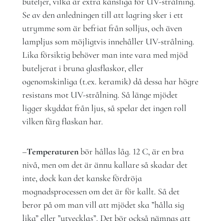
buteljer, vilka är extra känsliga för UV-strålning.
Se av den anledningen till att lagring sker i ett
utrymme som är befriat från solljus, och även
lampljus som möjligtvis innehåller UV-strålning.
Lika försiktig behöver man inte vara med mjöd
buteljerat i bruna glasflaskor, eller
ogenomskinliga (t.ex. keramik) då dessa har högre
resistans mot UV-strålning. Så länge mjödet
ligger skyddat från ljus, så spelar det ingen roll
vilken färg flaskan har.
–
Temperaturen
bör hållas låg. 12 C, är en bra
nivå, men om det är ännu kallare så skadar det
inte, dock kan det kanske fördröja
mognadsprocessen om det är för kallt. Så det
beror på om man vill att mjödet ska ”hålla sig
lika” eller ”utvecklas”. Det bör också nämnas att