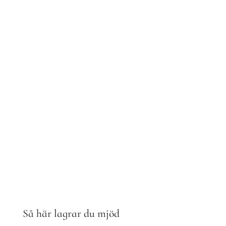
passar, måste man självklart ta hänsyn till övriga
smaknyanser.
Torra mjöd fungerar även bra som aperitif, och
nästan vilket mjöd som helst kan vara en kul
välkomstdrink.
Så här lagrar du mjöd