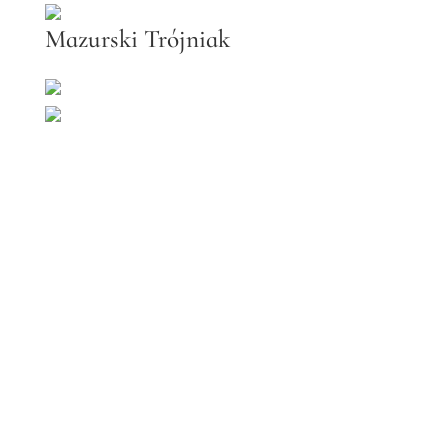
Mazurski Trójniak
Följ oss på våra sociala medier
Facebook
Mjödhamnen
Mjödhamnen is at
Mjödhamnen.
3 veckor sedan