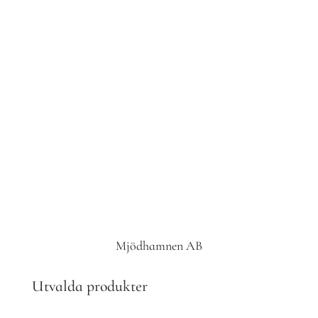
medvetenheten om mjöd i Sverige, vilken då var
näst intill obefintlig. Sedan dess har mycket hänt.
Första delmålet var att introducera ett mjöd i
Systembolagets butikssortiment, vilket uppfylldes
under våren 2008 då det polska mjödet Piastowski
lanserades i det tillfälliga sortimentet.
Läs mer
Mjödhamnen AB
Utvalda produkter