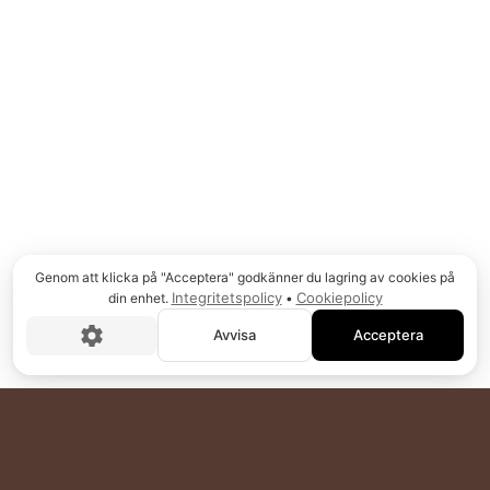
0
0
1
Mjödhamnen
Mjödhamnen is at
Mjödhamnen.
2 månader sedan
Snyggt. Då skulle jag skriva det så här i helheten:
🍯 Äntligen är den tillbaka! 🍯
Genom att klicka på "Acceptera" godkänner du lagring av cookies på
Efter en hel del väntan kan vi äntligen dela de goda
Integritetspolicy
Cookiepolicy
din enhet.
•
nyheterna – Jarl’s Brew är åter på Systembolaget!
Avvisa
Acceptera
🤍
Den senaste cuvéen är äntligen klar, etiketterad
och redo att fylla glasen igen – både hos er som
längtat och hos er som är nyfikna på att prova 🍯
Jarl’s Brew är smakrik, med mycket