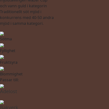
mjödtävlingen Mazer Cup
och vann guld i kategorin
Traditionellt söt mjöd i
konkurrens med 40-50 andra
mjöd i samma kategori.
Sötma
Fyllighet
Fruktsyra
Blommighet
Passar till:
Ädelost
Bakverk