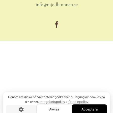
info@mjodhamnen.se
© COPYRIGHT
2026
, MJÖDHAMNEN AB
Genom att klicka på "Acceptera" godkänner du lagring av cookies på
Integritetspolicy
Cookiepolicy
din enhet.
•
Avvisa
Acceptera