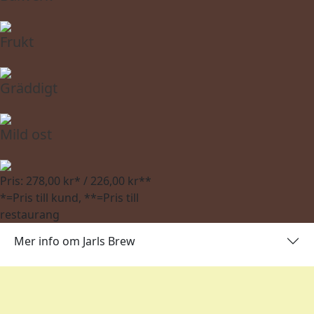
Frukt
Gräddigt
Mild ost
Pris: 278,00 kr* / 226,00 kr**
*=Pris till kund, **=Pris till
restaurang
Mer info om Jarls Brew