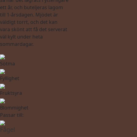
så har det lagrats i ytterligare
ett år, och buteljeras lagom
till 1-årsdagen. Mjödet är
väldigt torrt, och det kan
vara skönt att få det serverat
väl kylt under heta
sommardagar.
Sötma
Fyllighet
Fruktsyra
Blommighet
Passar till:
Fågel