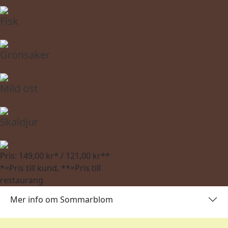
Fisk
Grönsaker
Mild ost
Skaldjur
Pris: 149,00 kr* / 121,00 kr**
*=Pris till kund, **=Pris till
restaurang
Mer info om Sommarblom