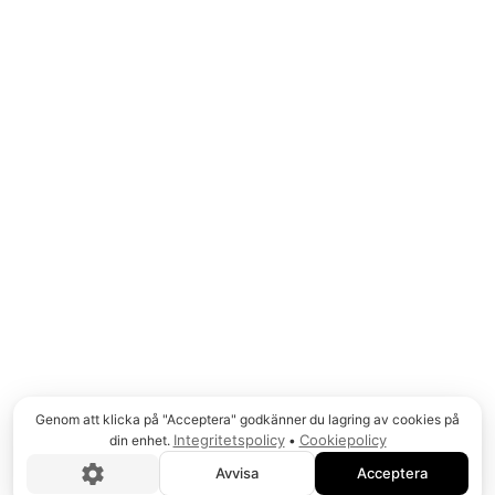
© COPYRIGHT
2026
, MJÖDHAMNEN AB
Genom att klicka på "Acceptera" godkänner du lagring av cookies på
Integritetspolicy
Cookiepolicy
din enhet.
•
Avvisa
Acceptera